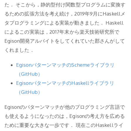
た． そこから，静的型付け関数型プログラムに変換す
るための拡張方法を考え続け，2019年9月にHaskellメ
タプログラミングによる実装が動きました． Haskell
によるこの実装は，2017年末から楽天技術研究所で
Egison開発アルバイトをしてくれていた郡さんがして
くれました．
EgisonパターンマッチのSchemeライブラリ
（GitHub）
EgisonパターンマッチのHaskellライブラリ
（GitHub）
Egisonのパターンマッチが他のプログラミング言語で
も使えるようになったのは，Egisonの考え方を広める
ために重要な大きな一歩です． 現在このHaskellライ