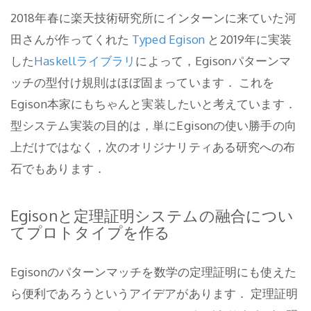
2018年春に楽天技術研究所にインターンに来ていた河
田さんが作ってくれた
Typed Egison
と2019年に実装
した
Haskellライブラリ
によって，Egisonパターンマ
ッチの型付け規則はほぼ固まっています． これを
Egison本家にもちゃんと実装したいと考えています．
型システム実装の目的は，単にEgisonの使い勝手の向
上だけではなく，次のオリジナリティある研究への布
石でもあります．
Egisonと定理証明システムの融合につい
てプロトタイプを作る
Egisonのパターンマッチを数学の定理証明にも使えた
ら便利であろうというアイデアがあります． 定理証明