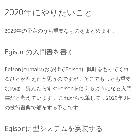
2020年にやりたいこと
2020年の予定のうち重要なものをまとめます．
Egisonの入門書を書く
Egison JournalのおかげでEgisonに興味をもってくれ
るひとが増えたと思うのですが，そこでもっとも重要
なのは，読んだらすぐEgisonを使えるようになる入門
書だと考えています． これから執筆して，2020年3月
の技術書典で頒布する予定です．
Egisonに型システムを実装する