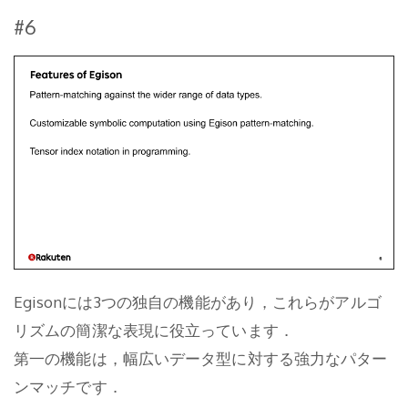
#6
Egisonには3つの独自の機能があり，これらがアルゴ
リズムの簡潔な表現に役立っています．
第一の機能は，幅広いデータ型に対する強力なパター
ンマッチです．