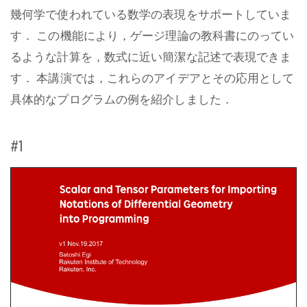
幾何学で使われている数学の表現をサポートしていま
す． この機能により，ゲージ理論の教科書にのってい
るような計算を，数式に近い簡潔な記述で表現できま
す． 本講演では，これらのアイデアとその応用として
具体的なプログラムの例を紹介しました．
#1