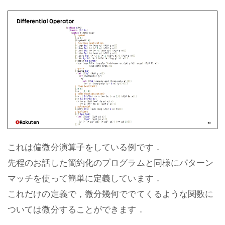
これは偏微分演算子をしている例です．
先程のお話した簡約化のプログラムと同様にパターン
マッチを使って簡単に定義しています．
これだけの定義で，微分幾何ででてくるような関数に
ついては微分することができます．