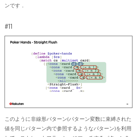
ンです．
#11
このように非線形パターン(パターン変数に束縛された
値を同じパターン内で参照するようなパターン)を利用