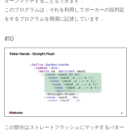
ターンマッチすることもできます．
このプログラムは，それを利用してポーカーの役判定
をするプログラムを簡潔に記述しています．
#10
この部分はストレートフラッシュにマッチするパター