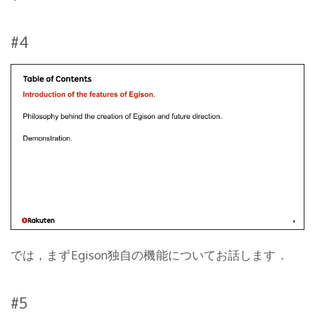
#4
では，まずEgison独自の機能についてお話します．
#5