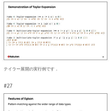
テイラー展開の実行例です．
#27