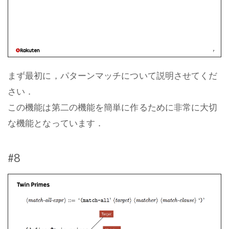
まず最初に，パターンマッチについて説明させてくだ
さい．
この機能は第二の機能を簡単に作るために非常に大切
な機能となっています．
#8