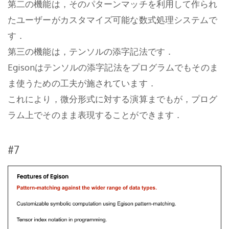
第二の機能は，そのパターンマッチを利用して作られ
たユーザーがカスタマイズ可能な数式処理システムで
す．
第三の機能は，テンソルの添字記法です．
Egisonはテンソルの添字記法をプログラムでもそのま
ま使うための工夫が施されています．
これにより，微分形式に対する演算までもが，プログ
ラム上でそのまま表現することができます．
#7