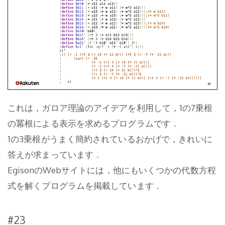
これは，ガロア理論のアイデアを利用して，1の7乗根
の冪根による表示を求めるプログラムです．
1の3乗根がうまく簡約されているおかげで，きれいに
答えが求まっています．
EgisonのWebサイトには，他にもいくつかの代数方程
式を解くプログラムを掲載しています．
#23