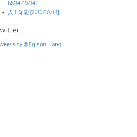
[2014/10/14]
人工知能 [2010/10/14]
witter
weets by @Egison_Lang