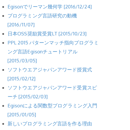
Egisonでリーマン幾何学 [2016/12/24]
プログラミング言語研究の動機
[2016/11/07]
日本OSS奨励賞受賞LT [2015/10/23]
PPL 2015 パターンマッチ指向プログラミ
ング言語Egisonチュートリアル
[2015/03/05]
ソフトウエアジャパンアワード授賞式
[2015/02/12]
ソフトウエアジャパンアワード受賞スピ
ーチ [2015/02/03]
Egisonによる関数型プログラミング入門
[2015/01/05]
新しいプログラミング言語を作る理由