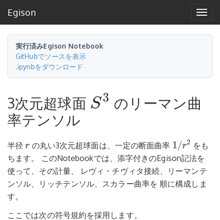
Egison
Tog
navi
実行済みEgison Notebook
GitHubでソースを表示
.ipynbをダウンロード
3
3次元超球面
のリーマン曲
S
S
3
率テンソル
2
1
/
半径
の丸い3次元超球面は、一定の断面曲率
をも
r
r
r
1
/
r
2
ちます。 このNotebookでは、添字付きのEgison記法を
使って、その計量、 レヴィ・チヴィタ接続、リーマンテ
ンソル、リッチテンソル、スカラー曲率を 順に構成しま
す。
ここでは次の符号規約を採用します。