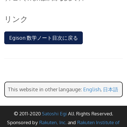
リンク
Egison 数学ノート目次に戻る
This website in other langauge:
English
,
日本語
© 2011-2020
Satoshi Egi
All Rights Reserved.
Sponsored by
Rakuten, Inc.
and
Rakuten Institute of