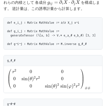
=
∂
⋅
∂
れらの内積として 各成分
を構成しま
g
X
X
g
i
j
=
∂
i
X
⋅
∂
j
X
i
j
i
j
す。 逆計量は、この誘導計量から計算します。
def e_i_j : Matrix MathValue := ∂/∂ X_j x~i

def g_i_j : Matrix MathValue :=

  generateTensor (\[a, b] -> V.* e_a_# e_b_#) [3, 3]

⎛
⎞
2
0
0
r
⎜
⎟
2
2
0
sin
(
)
0
θ
r
(
r
2
0
0
0
sin
(
θ
)
2
r
2
0
0
0
sin
(
θ
)
2
sin
(
φ
)
2
r
2
)
#
#
⎝
⎠
2
2
2
0
0
sin
(
)
sin
(
)
θ
φ
r
#
#