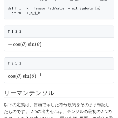
def Γ~i_j_k : Tensor MathValue := withSymbols [m]

−
cos
(
)
sin
(
)
θ
θ
−
cos
(
θ
)
sin
(
θ
)
−
1
cos
(
)
sin
(
)
θ
θ
cos
(
θ
)
sin
(
θ
)
−
1
リーマンテンソル
以下の定義は、冒頭で示した符号規約をそのまま転記し
たものです。 2つの出力セルは、テンソルの最初の2つの