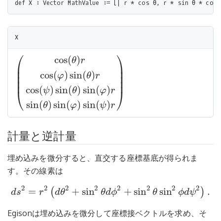
⎛
⎞
cos
(
)
θ
r
⎜
⎟
⎜
⎟
cos
(
)
sin
(
)
⎜
⎟
φ
θ
r
⎜
⎟
(
cos
(
θ
)
r
cos
(
φ
)
sin
(
θ
)
r
cos
(
ψ
)
sin
(
θ
)
sin
(
φ
)
r
sin
(
θ
)
sin
(
φ
)
sin
(
ψ
)
r
)
cos
(
)
sin
(
)
sin
(
)
ψ
θ
φ
r
⎝
⎠
sin
(
)
sin
(
)
sin
(
)
θ
φ
ψ
r
計量と逆計量
埋め込みを微分すると、直交する座標基底が得られま
す。その線素は
2
2
2
2
2
2
2
2
=
+
sin
+
sin
sin
.
(
)
d
s
r
d
θ
θ
d
ϕ
θ
ϕ
d
ψ
d
s
2
=
r
2
(
d
θ
2
+
sin
2
θ
d
ϕ
2
+
sin
2
θ
sin
2
ϕ
d
ψ
2
)
.
Egisonは埋め込みを微分して座標接ベクトルを求め、そ