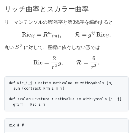
リッチ曲率とスカラー曲率
リーマンテンソルの第1添字と第3添字を縮約すると
m
i
j
Ric
=
,
=
Ric
.
R
R
g
Ric
i
j
=
R
m
i
m
j
,
=
g
i
j
Ric
i
j
.
R
i
j
i
m
j
i
j
3
丸い
に対して、座標に依存しない形では
S
S
3
2
6
Ric
=
,
=
.
R
g
Ric
=
2
r
2
g
,
=
6
r
2
.
R
2
2
r
r
def Ric_i_j : Matrix MathValue := withSymbols [m]

  sum (contract R~m_i_m_j)

def scalarCurvature : MathValue := withSymbols [i, j]
