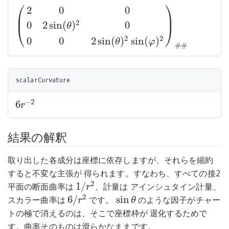
⎛
⎞
2
0
0
⎜
⎟
2
0
2
sin
(
)
0
θ
⎝
⎠
(
2
0
0
0
2
sin
(
θ
)
2
0
0
0
2
sin
(
θ
)
2
sin
(
φ
)
2
)
#
#
2
2
0
0
2
sin
(
)
sin
(
)
θ
φ
#
#
−
2
6
r
6
r
−
2
結果の解釈
取り出した各成分は座標に依存しますが、それらを縮約
すると不変な主張が 得られます。すなわち、すべての接2
2
1
/
平面の断面曲率は
、計量は アインシュタイン計量、
r
1
/
r
2
2
6
/
sin
スカラー曲率は
です。
のような因子がチャー
r
θ
6
/
r
2
sin
θ
トの極で消えるのは、そこで座標枠が 退化するためで
す。曲率そのものは滑らかなままです。