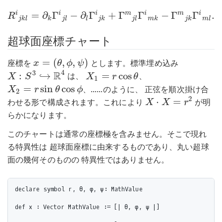
i
i
i
m
i
m
i
=
∂
Γ
−
∂
Γ
+
Γ
Γ
−
Γ
Γ
.
R
R
i
j
k
l
=
∂
k
Γ
i
j
l
−
∂
l
Γ
i
j
k
+
Γ
m
j
l
Γ
i
m
k
−
Γ
m
j
k
Γ
i
m
l
.
j
k
l
k
j
l
l
j
k
j
l
m
k
j
k
m
l
超球面座標チャート
=
(
,
,
)
座標を
とします。標準埋め込み
x
θ
ϕ
ψ
x
=
(
θ
,
ϕ
,
ψ
)
4
R
3
:
↪
=
cos
は、
、
X
S
X
r
θ
R
X
1
=
r
cos
θ
X
:
S
3
↪
4
1
=
sin
cos
、……のように、 正弦を順次掛け合
X
r
θ
ϕ
X
2
=
r
sin
θ
cos
ϕ
2
2
⋅
=
わせる形で構成されます。これにより
が明
X
X
r
X
⋅
X
=
r
2
らかになります。
このチャートは通常の座標極を含みません。そこで現れ
る特異性は 超球面座標に由来するものであり、丸い超球
面の幾何そのものの 特異性ではありません。
declare symbol r, θ, φ, ψ: MathValue

def x : Vector MathValue := [| θ, φ, ψ |]
