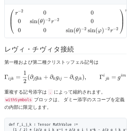
⎛
⎞
#
−
2
0
0
r
⎜
⎟
−
2
−
2
0
sin
(
)
0
θ
r
(
r
−
2
0
0
0
sin
(
θ
)
−
2
r
−
2
0
0
0
sin
(
θ
)
−
2
sin
(
φ
)
−
2
r
−
2
)
#
#
⎝
⎠
−
2
−
2
−
2
0
0
sin
(
)
sin
(
)
θ
φ
r
レヴィ・チヴィタ接続
第一種および第二種クリストッフェル記号は
1
i
i
m
Γ
=
(
∂
+
∂
−
∂
)
,
Γ
=
Γ
g
g
g
g
Γ
i
j
k
=
1
2
(
∂
j
g
i
k
+
∂
k
g
i
j
−
∂
i
g
j
k
)
,
Γ
i
j
k
=
g
i
m
Γ
m
j
k
.
i
j
k
j
i
k
k
i
j
i
j
k
j
k
2
重複する記号添字は
によって縮約されます。
.
ブロックは、 ダミー添字のスコープを定義
withSymbols
の内部に限定します。
def Γ_i_j_k : Tensor MathValue :=

  (1 / 2) * (∂/∂ g_i_k x~j + ∂/∂ g_i_j x~k - ∂/∂ g_j_k x~i)