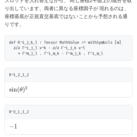
スロットを入れ替えながら、 同じ座標2平面上の成分を取
り出しています。両者に異なる座標因子が 現れるのは、
座標基底が正規直交基底ではないことから予想される通
りです。
def R~i_j_k_l : Tensor MathValue := withSymbols [m]

  ∂/∂ Γ~i_j_l x~k - ∂/∂ Γ~i_j_k x~l

2
sin
(
)
θ
sin
(
θ
)
2
−
1
−
1